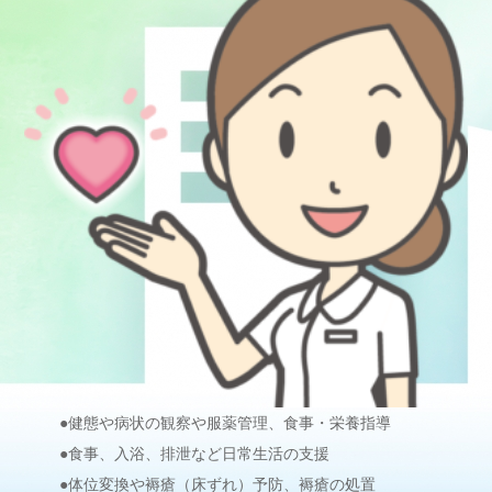
●健態や病状の観察や服薬管理、食事・栄養指導
●食事、入浴、排泄など日常生活の支援
●体位変換や褥瘡（床ずれ）予防、褥瘡の処置