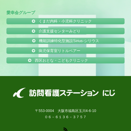
愛幸会グループ
くまだ内科・小児科クリニック
介護支援センターみどり
機能訓練特化型施設Sirius-シリウス
病児保育室リトルベアー
西区おとな・こどもクリニック
〒553-0004 大阪市福島区玉川4-6-10
０６－６１３６－３７５７
RSS